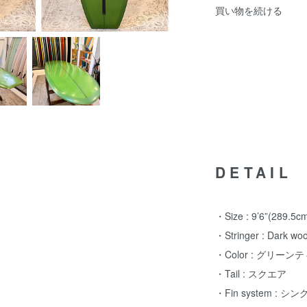
買い物を続ける
DETAIL
・Size : 9’6”(289.5cm
・Stringer : Dark woo
・Color : グリーン
・Tail : スクエア
・Fin system : シン