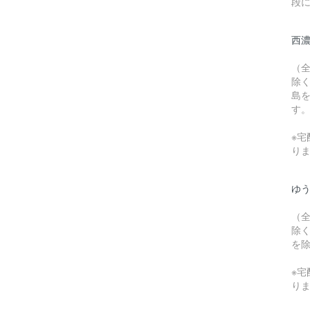
段
西
（
除
島
す
※宅
り
ゆう
（
除
を
※宅
り