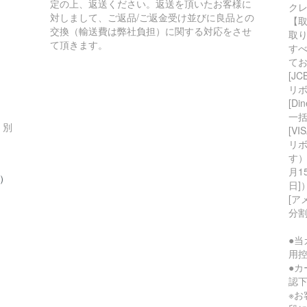
定の上、返送ください。返送を頂いたお客様に
ク
対しまして、ご返品/ご返金受け並びに良品との
【
交換（輸送費は弊社負担）に関する対応をさせ
取
て頂きます。
す
て
[JC
リボ
[Din
一
・別
[VIS
リボ,
す）
月1
）
日]
[ア
分割（
●
用控
●
認
※