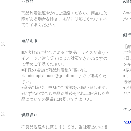
不良品
Ama
商品到着後速やかにご連絡ください。商品に欠
Am
陥がある場合を除き、返品には応じかねますの
払
でご了承ください。
銀
返品期限
・別
【
■お客様のご都合によるご返品（サイズが違う・
ご
イメージと違う等）にはご対応できかねますの
7
で予めご了承ください。
を
■不良の場合は商品到着後3日以内に
●
zlandsupplyhouse@gmail.comまでご連絡くだ
●
さい。
送
※商品到着後、中身のご確認をお願い致します。
●
※いずれの場合も商品到着後それ以上経過した商
だ
品についての返品はお受けできません。
ク
・別
返品送料
不良品返送料に関しましては、当社着払いの指