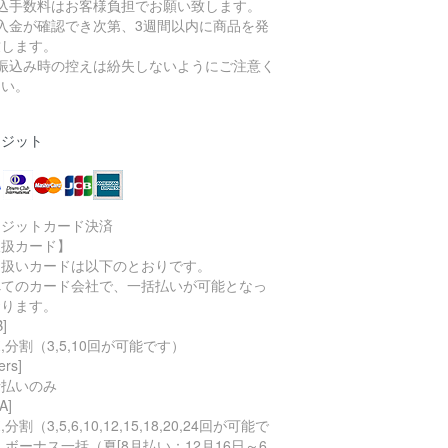
振込手数料はお客様負担でお願い致します。
ご入金が確認でき次第、3週間以内に商品を発
致します。
お振込み時の控えは紛失しないようにご注意く
さい。
レジット
レジットカード決済
取扱カード】
り扱いカードは以下のとおりです。
べてのカード会社で、一括払いが可能となっ
おります。
B]
,分割（3,5,10回が可能です）
ers]
括払いのみ
A]
分割（3,5,6,10,12,15,18,20,24回が可能で
,ボーナス一括（夏[8月払い：12月16日～6