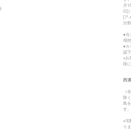
月1
）
日]
[ア
分割（
●
用控
●
認
※
段
西
（
除
島
す
※宅
り