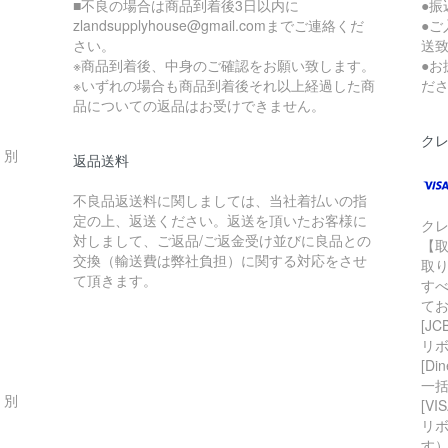
■不良の場合は商品到着後3日以内に
●
zlandsupplyhouse@gmail.comまでご連絡くだ
●
さい。
送
※商品到着後、中身のご確認をお願い致します。
●
※いずれの場合も商品到着後それ以上経過した商
だ
品についての返品はお受けできません。
ク
・別
返品送料
不良品返送料に関しましては、当社着払いの指
定の上、返送ください。返送を頂いたお客様に
ク
対しまして、ご返品/ご返金受け並びに良品との
【
交換（輸送費は弊社負担）に関する対応をさせ
取
て頂きます。
す
て
[JC
リボ
[Din
一
・別
[VIS
リボ,
す）