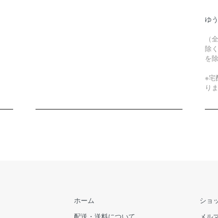
ゆう
（
除
を
※宅
り
ホーム
ショ
配送・送料について
メル