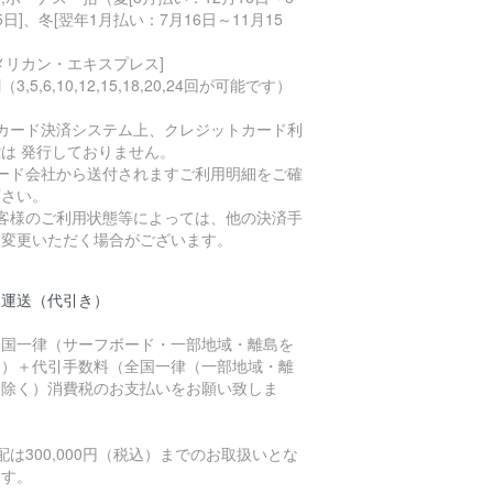
5日]、冬[翌年1月払い：7月16日～11月15
）
メリカン・エキスプレス]
3,5,6,10,12,15,18,20,24回が可能です）
当カード決済システム上、クレジットカード利
は 発行しておりません。
カード会社から送付されますご利用明細をご確
下さい。
お客様のご利用状態等によっては、他の決済手
に変更いただく場合がございます。
濃運送（代引き）
全国一律（サーフボード・一部地域・離島を
く）＋代引手数料（全国一律（一部地域・離
を除く）消費税のお支払いをお願い致しま
。
配は300,000円（税込）までのお取扱いとな
ます。