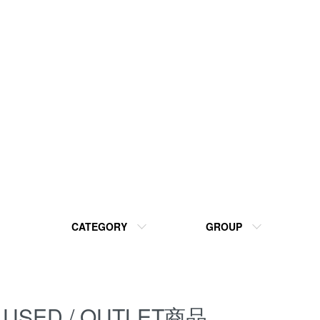
CATEGORY
GROUP
USED / OUTLET商品